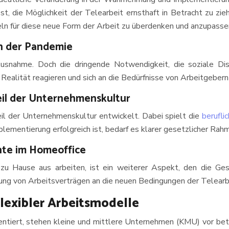
t, die Möglichkeit der Telearbeit ernsthaft in Betracht zu z
ln für diese neue Form der Arbeit zu überdenken und anzupasse
ch der Pandemie
Ausnahme. Doch die dringende Notwendigkeit, die soziale D
Realität reagieren und sich an die Bedürfnisse von Arbeitgeber
eil der Unternehmenskultur
eil der Unternehmenskultur entwickelt. Dabei spielt die
berufli
plementierung erfolgreich ist, bedarf es klarer gesetzlicher Ra
hte im Homeoffice
 zu Hause aus arbeiten, ist ein weiterer Aspekt, den die G
ung von Arbeitsverträgen an die neuen Bedingungen der Telearb
lexibler Arbeitsmodelle
entiert, stehen kleine und mittlere Unternehmen (KMU) vor bet