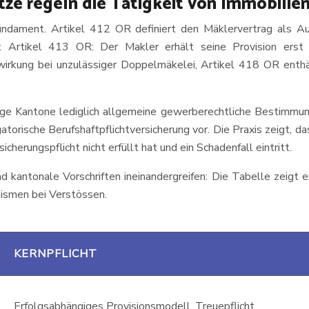
ze regeln die Tätigkeit von Immobilie
ndament. Artikel 412 OR definiert den Mäklervertrag als A
st Artikel 413 OR: Der Makler erhält seine Provision erst
wirkung bei unzulässiger Doppelmäkelei, Artikel 418 OR enth
ge Kantone lediglich allgemeine gewerberechtliche Bestimmun
torische Berufshaftpflichtversicherung vor. Die Praxis zeigt, d
cherungspflicht nicht erfüllt hat und ein Schadenfall eintritt.
 kantonale Vorschriften ineinandergreifen: Die Tabelle zeigt e
nismen bei Verstössen.
KERNPFLICHT
Erfolgsabhängiges Provisionsmodell, Treuepflicht