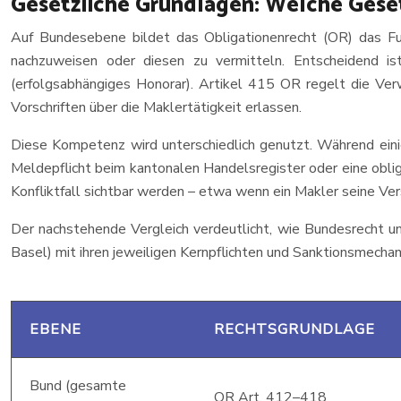
Gesetzliche Grundlagen: Welche Geset
Auf Bundesebene bildet das Obligationenrecht (OR) das Fu
nachzuweisen oder diesen zu vermitteln. Entscheidend i
(erfolgsabhängiges Honorar). Artikel 415 OR regelt die Ver
Vorschriften über die Maklertätigkeit erlassen.
Diese Kompetenz wird unterschiedlich genutzt. Während eini
Meldepflicht beim kantonalen Handelsregister oder eine obliga
Konfliktfall sichtbar werden – etwa wenn ein Makler seine Versi
Der nachstehende Vergleich verdeutlicht, wie Bundesrecht und
Basel) mit ihren jeweiligen Kernpflichten und Sanktionsmecha
EBENE
RECHTSGRUNDLAGE
Bund (gesamte
OR Art. 412–418