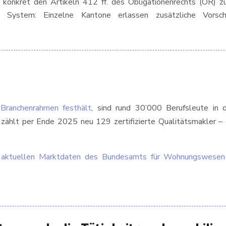
, konkret den Artikeln 412 ff. des Obligationenrechts (OR) zu
les System: Einzelne Kantone erlassen zusätzliche Vorsc
Branchenrahmen festhält
, sind rund 30’000 Berufsleute in d
hlt per Ende 2025 neu 129 zertifizierte Qualitätsmakler – e
aktuellen Marktdaten des Bundesamts für Wohnungswesen